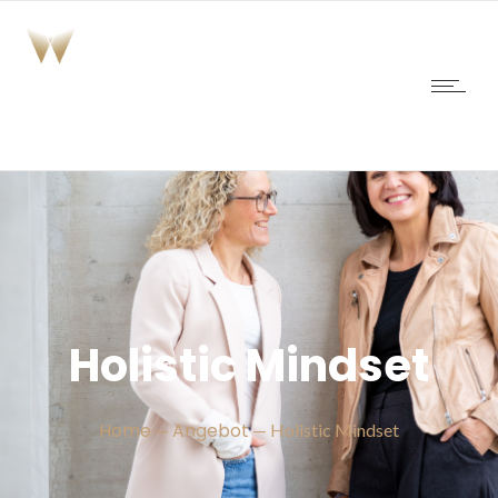
Holistic Mindset
Home
Angebot
—
— Holistic Mindset